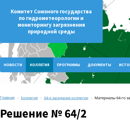
Комитет Союзного государства
по гидрометеорологии и
мониторингу загрязнения
природной среды
НОВОСТИ
КОЛЛЕГИЯ
ПРОГРАММЫ
ДОКУМЕНТЫ
ИСТО
Главная
Коллегия
64-е заседание коллегии
Материалы 64-го з
Решение № 64/2